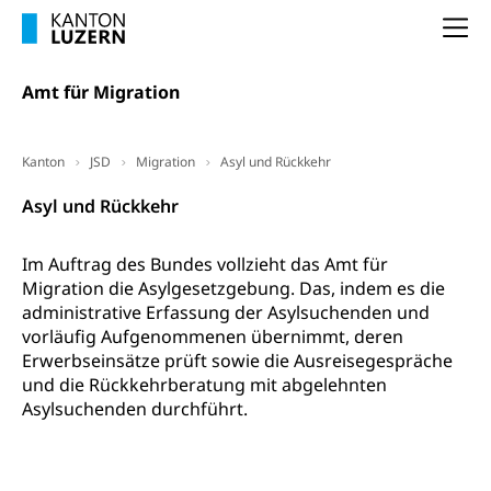
(gewaltpraevention.lu.ch)
Entlassung, Stellenverlust, Arbeitsmangel,
Na
Unterbeschäftigung, Arbeitslosenversicherung,
Arbeitsgericht
Arbeitslosenentschädigung
Schlichtungsbehörde Arbeit
Amt für Migration
Arbeitslosigkeit (gruezi.lu.ch)
Berufliche Selbständigkeit
Arbeitslosigkeit und Stellensuche (WAS
selbständig Erwerbender, Freiberufler
Kanton
JSD
Migration
Asyl und Rückkehr
Luzern)
Unterstützung der Wirtschaftsförderung
Pensionierung
Asyl und Rückkehr
Arbeitslosenentschädigung (WAS Luzern)
Luzern
Frühpensionierung, Altersrente, berufliche
Vorsorge, Altersvorsorge
Handelsregister Luzern
Im Auftrag des Bundes vollzieht das Amt für
Migration die Asylgesetzgebung. Das, indem es die
Dienststelle Steuern - Wissenswertes
AHV-Altersrente (WAS Luzern)
administrative Erfassung der Asylsuchenden und
Selbständige (WAS Luzern)
vorläufig Aufgenommenen übernimmt, deren
LUPK - Luzerner Pensionskasse
Bildung und Forschung
Erwerbseinsätze prüft sowie die Ausreisegespräche
Altersvorsorge (gruezi.lu.ch)
und die Rückkehrberatung mit abgelehnten
Wissenschaftsförderung
Asylsuchenden durchführt.
Forschungsförderung, Wissenschaftsmarketing,
Wissenschaft, Forschung, Entwicklung, Projekte