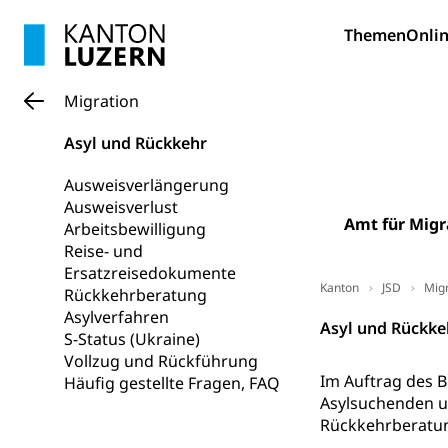
Bildung und Fo
Themen
Onlin
Wissenschaft
Forschungsförde
Migration
Pilotprojekt
Erwachsenenb
Asyl und Rückkehr
Umschulung, zwe
Grundkompetenze
Ausweisverlängerung
Ausweisverlust
Erwachsene
Berufliche Gr
Amt für Migr
Arbeitsbewilligung
Reise- und
Fachperson B
Lehre, Berufsfac
Ersatzreisedokumente
Allgemeinbil
Kanton
JSD
Migr
Rückkehrberatung
Asylverfahren
Schulen und 
Hochschule F
Bildung & Be
Asyl und Rückke
S-Status (Ukraine)
Fremdsprache
Studium, Hochsc
Berufsabschl
Vollzug und Rückführung
Im Auftrag des B
Häufig gestellte Fragen, FAQ
Information
Campus Hor
Mittelschulen
Asylsuchenden u
Berufslehre (
Rückkehrberatun
Pädagogische
Gymnasium, Hand
Informatikmitte