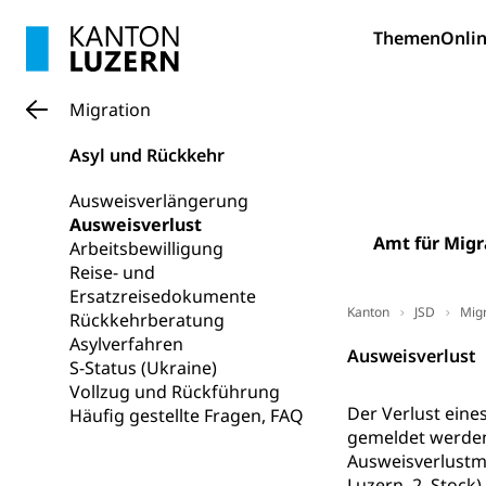
Bildung und Fo
Themen
Onlin
Wissenschaft
Forschungsförde
Migration
Pilotprojekt
Erwachsenenb
Asyl und Rückkehr
Umschulung, zwe
Grundkompetenze
Ausweisverlängerung
Ausweisverlust
Erwachsene
Berufliche Gr
Amt für Migr
Arbeitsbewilligung
Reise- und
Fachperson B
Lehre, Berufsfac
Ersatzreisedokumente
Allgemeinbil
Kanton
JSD
Migr
Rückkehrberatung
Asylverfahren
Schulen und 
Hochschule F
Bildung & Be
Ausweisverlust
S-Status (Ukraine)
Fremdsprache
Studium, Hochsc
Berufsabschl
Vollzug und Rückführung
Der Verlust ein
Häufig gestellte Fragen, FAQ
Information
Campus Hor
Mittelschulen
gemeldet werden.
Berufslehre (
Ausweisverlustme
Pädagogische
Gymnasium, Hand
Luzern, 2. Stock).
Informatikmitte