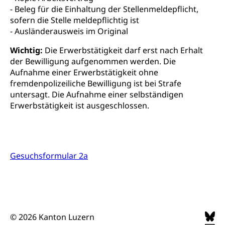
FMS und Vollzeitschulen mit BM
Hochschule, Bachelor, Master, Doktorat,
- Beleg für die Einhaltung der Stellenmeldepflicht,
Studienbeiträge Höhere Berufsbildung
Sonderschulung
Weiterbildung, Forschung, Entwicklung,
sofern die Stelle meldepflichtig ist
Dienstleistungen, Hochschule Luzern,
Finanzielle Unterstützung Pädagogische
Musikschulen
- Ausländerausweis im Original
Fachhochschule Zentralschweiz, HSLU,
Hochschule PHLU
Pädagogische Hochschule Luzern, PH Luzern, UniLU,
Schulferien
Wichtig:
Die Erwerbstätigkeit darf erst nach Erhalt
swissuniversities (Dachorganisation der Schweizer
Stipendien Hochschule Luzern hslu
Hochschulen)
der Bewilligung aufgenommen werden. Die
Früherziehung
Aufnahme einer Erwerbstätigkeit ohne
Schuldienste
swissuniversities
Vorschule
fremdenpolizeiliche Bewilligung ist bei Strafe
untersagt. Die Aufnahme einer selbständigen
Betreuungsangebote
Universität Luzern
Kindergarten, Kinderkrippe, Krippe, Kinderhort,
Erwerbstätigkeit ist ausgeschlossen.
Kindertagesstätte, Spielgruppe, Tagesmutter,
Schulliste
Fachstelle Hochschulbildung
Freiwilliges Kindergarten Jahr
Heilpädagogische Schulen
Kinderbetreuung
Freiwilliger Schulsport
Gesuchsformular 2a
Freiwilliges Kindergarten Jahr
Gesundheit und Soziales
Frühe Sprachförderung
Konsumentenschutz
Kindergarten & Basisstufe
Konsumentenrechte, Produktsicherheit,
Frühe Förderung
Preisüberwachung, Preisüberwacher,
© 2026 Kanton Luzern
Konsumentenorganisation, parallele Einfuhr,