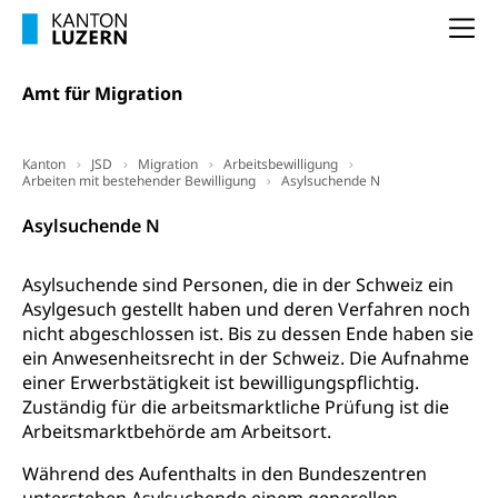
Berufsbildung, Berufsmatura nach Lehre,
Projektförderung Universität Luzern unilu
Neuorientierung, Grundkompetenzen,
Na
Berufsberatung, Standortbestimmung,
Studienberatung, Beratung und Unterstützung,
Berufsabschluss für Erwachsene
Amt für Migration
Erwachsenenmatura
Berufliche Grundbildung
Kanton
JSD
Migration
Arbeitsbewilligung
Bildungsgutscheine Grundkompetenzen
Lehre, Berufsfachschule, Lehrbetrieb, Lehrvertrag,
Arbeiten mit bestehender Bewilligung
Asylsuchende N
Berufsberatung, Qualifikationsverfahren,
Bildung & Berufsabschluss für Erwachsene
Berufswahl & Berufsberatung, Schnupperlehre und
Asylsuchende N
Lehrstellensuche, Berufsmaturität,
Fachperson Betreuung (verkürzte
Brückenangebote, Zugewanderte & Arbeitsmarkt,
Grundbildung)
Fachstelle Berufsbildung
Asylsuchende sind Personen, die in der Schweiz ein
Asylgesuch gestellt haben und deren Verfahren noch
Fachperson Gesundheit (verkürzte
Schulen und Berufsbildungszentren
Hochschule Fachhochschule
nicht abgeschlossen ist. Bis zu dessen Ende haben sie
Grundbildung)
ein Anwesenheitsrecht in der Schweiz. Die Aufnahme
Integrationsvorlehre INVOL Zentralschweiz
Studium, Hochschulstudium, tertiäre Bildung
Allgemeinbildung für Erwachsene
einer Erwerbstätigkeit ist bewilligungspflichtig.
Fremdsprachen in der Berufslehre –
Zuständig für die arbeitsmarktliche Prüfung ist die
Berufsberatung (berufsberatung.ch)
Campus Horw
Mittelschulen
MobiLingua
Arbeitsmarktbehörde am Arbeitsort.
Grundkompetenzen (einfach-besser.ch)
Campus Horw (HSLU)
Gymnasium, Handelsmittelschule, Sekundarstufe II,
Informationen für Lernende und Gesetzliche
Kantonsschule, Fachmittelschule, Fachmatura,
Während des Aufenthalts in den Bundeszentren
Bildung & Berufsabschluss für Erwachsene
Fachstelle Hochschulbildung
Vertreter
Fachklasse Grafik Luzern, Berufsmatura,