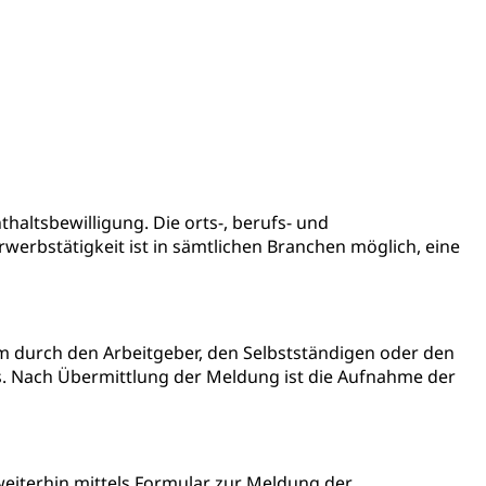
mentenorganisation, parallele Einfuhr, regionale
artell, Cassis-deDijon-Prinzip
ung, Krankenkasse
)
allversicherung
eit
haltsbewilligung. Die orts-, berufs- und
werbstätigkeit ist in sämtlichen Branchen möglich, eine
ion, Tabakprävention, Primärprävention,
ndheitsförderung
Prävention (Polizei)
orm durch den Arbeitgeber, den Selbstständigen oder den
. Nach Übermittlung der Meldung ist die Aufnahme der
icherung, Krankenversicherung, Unfallversicherung,
(WAS Luzern)
Existenzsicherung - Sozialhilfe
sicherung (WAS Luzern)
iterhin mittels Formular zur Meldung der
gigkeit, Suchtkrankheit, Drogenabhängige,