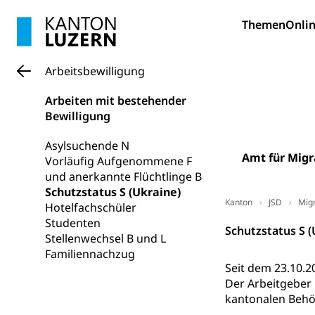
Gymnasien & 
Themen
Onlin
Kantonale S
Stipendien un
Gesundheits
Sonderschul
Studienbeihilfe
Arbeitsbewilligung
Heilpädagogi
Stipendien U
Universität
Arbeiten mit bestehender
Fachstelle St
Technische Hoch
Bewilligung
Hochschulbildung
Finanzielle 
Hochschule Luze
(Dachorganisati
Asylsuchende N
Amt für Migr
Vorläufig Aufgenommene F
swissunivers
Vorschule
und anerkannte Flüchtlinge B
Schutzstatus S (Ukraine)
Kindergarten, Ki
Kanton
JSD
Migr
Hotelfachschüler
Studenten
Kinderbetre
Schutzstatus S (
Stellenwechsel B und L
Frühe Förde
Familiennachzug
Gesundheit und 
Seit dem 23.10.2
Der Arbeitgeber 
Konsumenten
kantonalen Behör