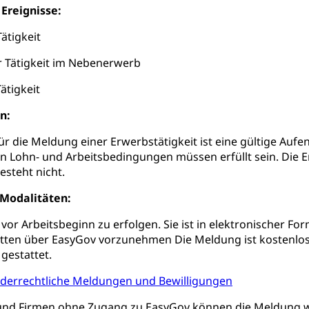
te, Produktsicherheit, Preisüberwachung, Preisüberwacher, Konsu
 Ereignisse:
ionale Erschöpfung, internationale Erschöpfung, Preisabsprache, K
ätigkeit
kontrolle und Verbraucherschutz
cherung
r Tätigkeit im Nebenerwerb
ng, Berufsunfallversicherung, Krankheit, Unfall, Prämienverbillig
ätigkeit
cherung (WAS Luzern)
Prämienverbilligung (WAS Luzern
icherheit
n:
he Krankenversicherung (WAS Luzern)
Kranken- und Unf
ttel, Lebensmittelkontrolle, Lebensmittelhygiene, Produktesicherh
r die Meldung einer Erwerbstätigkeit ist eine gültige Aufent
Lebensmittel
 Lohn- und Arbeitsbedingungen müssen erfüllt sein. Die Er
steht nicht.
orge, Wellness, Unfallverhütung, Suchtprävention, Alkoholprävent
ion, Tertiärprävention
/Modalitäten:
rsorge
Kantonales Tabakpräventionsprogramm
Gesu
heit
vor Arbeitsbeginn zu erfolgen. Sie ist in elektronischer F
itten über EasyGov vorzunehmen Die Meldung ist kostenlos
tion
Gesundheitsversorgung
ngen, Sozialpolitik, Arbeitslosenversicherung, Mutterschaftsvers
erung, Sozialhilfe
gestattet.
nderrechtliche Meldungen und Bewilligungen
Unfallversicherung (gruezi.lu.ch)
Krankenversicherung 
ogen
Gesellschaft (Dienststelle)
Opferhilfe
Arbeitslosenver
und Firmen ohne Zugang zu EasyGov können die Meldung we
eit, Drogensucht, Medikamentenabhängigkeit, Arzneimittelabhän