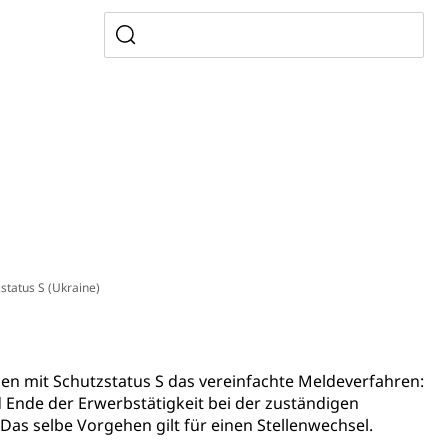
ienbearatung
Fachklasse Grafik
t
Kindergarten & Basisstufe
Förderangebote
lschule
FMS und Vollzeitschulen mit BM
ldienste
Betreuungsangebote
Schulliste
usbildung Pflege HF oder Studium Pflege FH
ldung
itäre Ausbildung, akademische Ausbildung,
t, Weiterbildung, Forschung, Entwicklung, Dienstleistungen,
en Hochschule Luzern hslu
e Luzern, PH Luzern, UniLU, swissuniversities
gesmutter, Freiwilliges Kindergarten Jahr
status S (Ukraine)
erung
Kindergarten & Basisstufe
nen mit Schutzstatus S das vereinfachte Meldeverfahren:
 Ende der Erwerbstätigkeit bei der zuständigen
Das selbe Vorgehen gilt für einen Stellenwechsel.