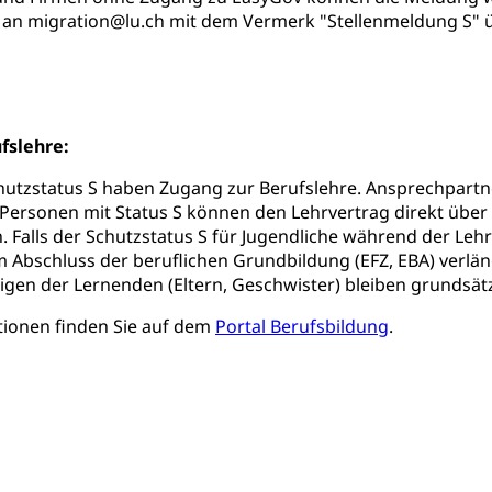
 Betäubungsmittel, Suchtmittel, Psychopharmaka
t an migration@lu.ch mit dem Vermerk "Stellenmeldung S" 
sicherung (WAS Luzern)
Soziale Sicherheit
ucht Region Luzern
Drogen (Polizei)
Sucht
ersorgung
rgung, Spital, Pflegeinitiative, Ambulant vor stationär, AVOS, Pat
fslehre:
versorgung
alidenrente, Witwenrente, Sozialversicherung, Vorsorgeeinrichtung, 
utzstatus S haben Zugang zur Berufslehre. Ansprechpartner
ädigung, Ergänzungsleistungen, Altersvorsorge, Todesfallversiche
Personen mit Status S können den Lehrvertrag direkt über 
 Falls der Schutzstatus S für Jugendliche während der Lehr
tschädigung (WAS Luzern)
AHV-Hinterlassenenrente (WA
 Abschluss der beruflichen Grundbildung (EFZ, EBA) verlän
gen der Lernenden (Eltern, Geschwister) bleiben grundsätz
stelle AHV/IV
Ergänzungsleistungen (EL) (WAS Luzern)
ng, körperliche Behinderung, geistige Behinderung, psychische 
tionen finden Sie auf dem
Portal Berufsbildung
.
n (WAS Luzern)
 Sport
Menschen mit Behinderungen
en
ibliotheken
rchiv, Landesbibliothek