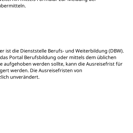
übermitteln.
ientendossier
Pensionskasse, erste Säule, zweite Säule, dritte Säule,
 ist die Dienststelle Berufs- und Weiterbildung (DBW).
rung
das Portal Berufsbildung oder mittels dem üblichen
e aufgehoben werden sollte, kann die Ausreisefrist für
S Luzern)
AHV-Beiträge (WAS Luzern)
gert werden. Die Ausreisefristen von
lich unverändert.
AHV-Altersrente (WAS Luzern)
Behinderung, Erwerbsunfähigkeit, Behinderte