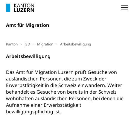
(gewaltpraevention.lu.ch)
Entlassung, Stellenverlust, Arbeitsmangel,
Na
Unterbeschäftigung, Arbeitslosenversicherung,
Arbeitsgericht
Arbeitslosenentschädigung
Schlichtungsbehörde Arbeit
Amt für Migration
Arbeitslosigkeit (gruezi.lu.ch)
Berufliche Selbständigkeit
Arbeitslosigkeit und Stellensuche (WAS
selbständig Erwerbender, Freiberufler
Kanton
JSD
Migration
Arbeitsbewilligung
Luzern)
Unterstützung der Wirtschaftsförderung
Pensionierung
Arbeitsbewilligung
Arbeitslosenentschädigung (WAS Luzern)
Luzern
Frühpensionierung, Altersrente, berufliche
Vorsorge, Altersvorsorge
Handelsregister Luzern
Das Amt für Migration Luzern prüft Gesuche von
ausländischen Personen, die zum Zweck der
Dienststelle Steuern - Wissenswertes
AHV-Altersrente (WAS Luzern)
Erwerbstätigkeit in die Schweiz einwandern. Weiter
Selbständige (WAS Luzern)
behandelt es Gesuche von bereits in der Schweiz
LUPK - Luzerner Pensionskasse
Bildung und Forschung
wohnhaften ausländischen Personen, bei denen die
Altersvorsorge (gruezi.lu.ch)
Aufnahme einer Erwerbstätigkeit
Wissenschaftsförderung
bewilligungspflichtig ist.
Forschungsförderung, Wissenschaftsmarketing,
Wissenschaft, Forschung, Entwicklung, Projekte