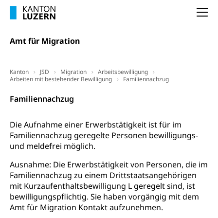
(gewaltpraevention.lu.ch)
Entlassung, Stellenverlust, Arbeitsmangel,
Na
Unterbeschäftigung, Arbeitslosenversicherung,
Arbeitsgericht
Arbeitslosenentschädigung
Schlichtungsbehörde Arbeit
Amt für Migration
Arbeitslosigkeit (gruezi.lu.ch)
Berufliche Selbständigkeit
Arbeitslosigkeit und Stellensuche (WAS
selbständig Erwerbender, Freiberufler
Kanton
JSD
Migration
Arbeitsbewilligung
Luzern)
Arbeiten mit bestehender Bewilligung
Familiennachzug
Unterstützung der Wirtschaftsförderung
Pensionierung
Arbeitslosenentschädigung (WAS Luzern)
Luzern
Familiennachzug
Frühpensionierung, Altersrente, berufliche
Vorsorge, Altersvorsorge
Handelsregister Luzern
Die Aufnahme einer Erwerbstätigkeit ist für im
Dienststelle Steuern - Wissenswertes
AHV-Altersrente (WAS Luzern)
Familiennachzug geregelte Personen bewilligungs-
und meldefrei möglich.
Selbständige (WAS Luzern)
LUPK - Luzerner Pensionskasse
Bildung und Forschung
Ausnahme: Die Erwerbstätigkeit von Personen, die im
Altersvorsorge (gruezi.lu.ch)
Familiennachzug zu einem Drittstaatsangehörigen
Wissenschaftsförderung
mit Kurzaufenthaltsbewilligung L geregelt sind, ist
Forschungsförderung, Wissenschaftsmarketing,
bewilligungspflichtig. Sie haben vorgängig mit dem
Wissenschaft, Forschung, Entwicklung, Projekte
Amt für Migration Kontakt aufzunehmen.