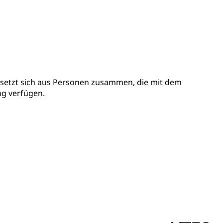
setzt sich aus Personen zusammen, die mit dem
ng verfügen.
sabgabe, Langsamverkehr, Transportmittel, Auto, Motorrad,
t
Verkehr und Infrastruktur vif
Kantonsstrassen