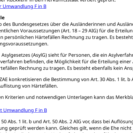
orge, Wellness, Unfallverhütung, Suchtprävention, Alkoholprävent
r Umwandlung F in B
ion, Tertiärprävention
le
rsorge
Kantonales Tabakpräventionsprogramm
Gesu
heit
it. b des Bundesgesetzes über die Ausländerinnen und Ausländ
tion
Gesundheitsversorgung
entlichen Voraussetzungen (Art. 18 – 29 AIG) für die Ertei
ngen, Sozialpolitik, Arbeitslosenversicherung, Mutterschaftsvers
erung, Sozialhilfe
 persönlichen Härtefällen Rechnung zu tragen. Es besteh
ungsvoraussetzungen.
Unfallversicherung (gruezi.lu.ch)
Krankenversicherung 
ogen
s Asylgesetzes (AsylG) sieht für Personen, die ein Asylverf
Gesellschaft (Dienststelle)
Opferhilfe
Arbeitslosenver
eit, Drogensucht, Medikamentenabhängigkeit, Arzneimittelabhän
lverfahren befinden, die Möglichkeit für die Erteilung ein
 Betäubungsmittel, Suchtmittel, Psychopharmaka
tefällen Rechnung zu tragen. Es besteht ebenfalls kein Ans
sicherung (WAS Luzern)
Soziale Sicherheit
ucht Region Luzern
Drogen (Polizei)
Sucht
ersorgung
VZAE konkretisieren die Bestimmung von Art. 30 Abs. 1 lit. b A
uflistung von Härtefällen.
rgung, Spital, Pflegeinitiative, Ambulant vor stationär, AVOS, Pat
en Kriterien und notwendigen Unterlagen kann das Merkbla
versorgung
tt Umwandlung F in B
alidenrente, Witwenrente, Sozialversicherung, Vorsorgeeinrichtung, 
ädigung, Ergänzungsleistungen, Altersvorsorge, Todesfallversiche
 50 Abs. 1 lit. b und Art. 50 Abs. 2 AIG vor, dass bei Auflös
gung geprüft werden kann. Gleiches gilt, wenn die Ehe nich
tschädigung (WAS Luzern)
AHV-Hinterlassenenrente (WA