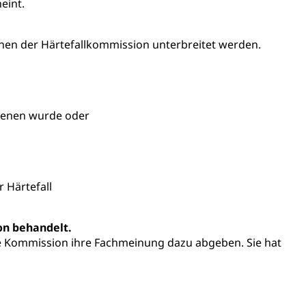
eint.
AHV-Altersrente (WAS Luzern)
Behinderung, Erwerbsunfähigkeit, Behinderte
können der Härtefallkommission unterbreitet werden.
retenen wurde oder
Denkmalpflege
 Härtefall
on behandelt.
ulturelles Erbe, Nachwuchsförderung, Vermittlung, Selektive
ese Kommission ihre Fachmeinung dazu abgeben. Sie hat
, Recherche, Bildende Kunst, Angewandte Kunst,
örderfonds, Werkankäufe, Kunstankäufe, Kunst und Bau,
alschweizer Filmförderung