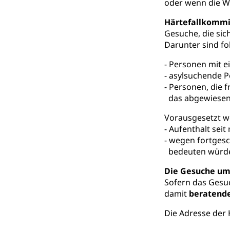
oder wenn die Wi
Informations
Körperbehinderu
Härtefallkommi
IV-Leistunge
Inklusion im
Gesuche, die sic
Darunter sind f
Kultur und Medi
- Personen mit e
- asylsuchende 
Archive und B
- Personen, die 
Bücher, Bundesa
das abgewiese
Vorausgesetzt w
Staatsarchiv
Kulturelle Ein
- Aufenthalt sei
Museen, Theater
- wegen fortgesc
bedeuten würd
Dienststelle 
Kulturförderu
Die Gesuche um
Kulturpolitik, S
Sofern das Gesuc
Förderung, Kult
damit
beratende
Theater/Tanz, M
Schule und Kultu
Die Adresse der 
Kulturförder