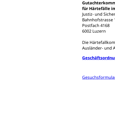
Gutachterkomm
für Härtefälle 
Mobilität
Justiz- und Sich
Bahnhofstrasse 
Schiene und öf
Postfach 4168
Schienenverkehr,
6002 Luzern
Verkehrsver
Schifffahrt
Die Härtefallko
Ausländer- und A
Schiffsverkehr, B
Geschäftsordnu
Schifffahrt 
Strasse
Autoverkehr, La
Individualverkeh
Gesuchsformular
zentras (Bet
Persönliches
Zivilstand