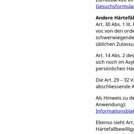
Gesundheitsvors
Gesuchsformula
Sekundärprävent
Andere Härtefäl
Darmkrebsvo
Soziale Sicher
Art. 30 Abs. 1 l
Suchtpräven
vor, von den ord
Sozialversicheru
Invalidenversich
schwerwiegenden
üblichen Zulass
Kranken- und 
Sucht und Dr
Art. 14 Abs. 2 de
Soziales und 
Drogenabhängigk
sich noch im Asy
Drogensüchtige,
persönlichen Här
Invalidenver
Fachstelle S
Gesundheitsv
Die Art. 29 – 32 
abschliessende A
Gesundheitsverso
Als Hinweis zu d
Gesundheits
AHV / IV
Anwendung):
Informationsbla
Altersrente, Inv
Hilflosenentsch
Ebenso sieht Art.
Härtefallbewilli
Hilfslosenen
Behinderung