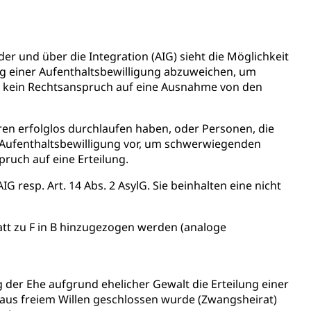
ion, Tabakprävention, Primärprävention,
ndheitsförderung
Prävention (Polizei)
er und über die Integration (AIG) sieht die Möglichkeit
lung einer Aufenthaltsbewilligung abzuweichen, um
icherung, Krankenversicherung, Unfallversicherung,
t kein Rechtsanspruch auf eine Ausnahme von den
(WAS Luzern)
Existenzsicherung - Sozialhilfe
ahren erfolglos durchlaufen haben, oder Personen, die
sicherung (WAS Luzern)
gigkeit, Suchtkrankheit, Drogenabhängige,
er Aufenthaltsbewilligung vor, um schwerwiegenden
pruch auf eine Erteilung.
IG resp. Art. 14 Abs. 2 AsylG. Sie beinhalten eine nicht
ientendossier
tt zu F in B hinzugezogen werden (analoge
Pensionskasse, erste Säule, zweite Säule, dritte Säule,
rung
ung der Ehe aufgrund ehelicher Gewalt die Erteilung einer
t aus freiem Willen geschlossen wurde (Zwangsheirat)
S Luzern)
AHV-Beiträge (WAS Luzern)