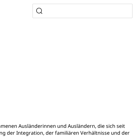
gesmutter, Freiwilliges Kindergarten Jahr
erung
Kindergarten & Basisstufe
mentenorganisation, parallele Einfuhr, regionale
artell, Cassis-deDijon-Prinzip
ung, Krankenkasse
)
allversicherung
eit
menen Ausländerinnen und Ausländern, die sich seit
ng der Integration, der familiären Verhältnisse und der