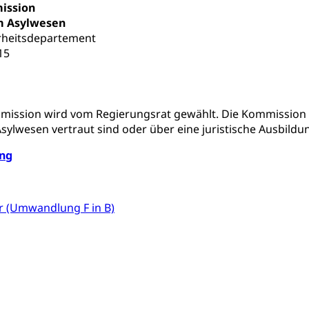
ission
im Asylwesen
erheitsdepartement
15
fentlicher Verkehr
 Zugverkehr, Bahnverkehr, Transportmittel, öffentlicher Verkehr
bund Luzern VVL
Öffentlicher Verkehr Luzern Mobil
mmission wird vom Regierungsrat gewählt. Die Kommission 
sylwesen vertraut sind oder über eine juristische Ausbildu
innenschifffahrt, Seeschifffahrt, Flussschifffahrt
ng
(Strassenverkehrsamt)
stwagenverkehr, Schwerverkehr, leistungsabhängige Schwerverkehr
r
 (Umwandlung F in B)
rieb und Unterhalt LU, OW, NW, ZG)
Strassenverkehrsam