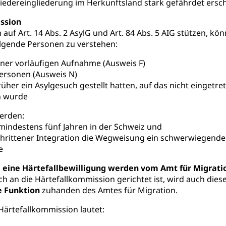
edereingliederung im Herkunftsland stark gefährdet ersch
stelle AHV/IV
Ergänzungsleistungen (EL) (WAS Luzern)
ng, körperliche Behinderung, geistige Behinderung, psychische 
ssion
n (WAS Luzern)
 Sport
Menschen mit Behinderungen
h auf Art. 14 Abs. 2 AsylG und Art. 84 Abs. 5 AIG stützen, 
olgende Personen zu verstehen:
en
iner vorläufigen Aufnahme (Ausweis F)
Personen (Ausweis N)
ibliotheken
früher ein Asylgesuch gestellt hatten, auf das nicht einget
rchiv, Landesbibliothek
n wurde
erden:
 Luzern
Zentral- und Hochschulbibliothek
Archiv der 
richtungen
t mindestens fünf Jahren in der Schweiz und
, Bibliotheken
hrittener Integration die Wegweisung ein schwerwiegender
e
Kultur
Kunst & Kultur (Luzern Tourismus)
ng
 eine Härtefallbewilligung werden vom Amt für Migrati
prachförderung, Denkmalpflege, kulturelles Angebot, Kulturerbe, k
h an die Härtefallkommission gerichtet ist, wird auch di
urausschreibungen, Kulturpreis, Werkbeitrag, Produktionsbeitrag
 Funktion
zuhanden des Amtes für Migration.
usik, Entwicklung, Programmbeiträge, Filmförderung, Regionale F
r, Kulturgesuche, Kulturvermittlung
Härtefallkommission lautet:
ung und Vermittlung
Angebote für Schulklassen
Zentr