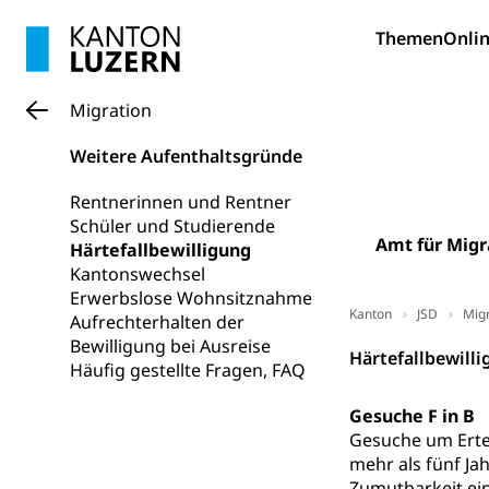
swissunivers
Vorschule
Themen
Onlin
Kindergarten, Ki
Kinderbetre
Migration
Frühe Förde
Gesundheit und 
Weitere Aufenthaltsgründe
Konsumenten
Rentnerinnen und Rentner
Konsumentenrech
Schüler und Studierende
Erschöpfung, nat
Amt für Migr
Härtefallbewilligung
Kantonswechsel
Lebensmittel
Krankenversi
Erwerbslose Wohnsitznahme
Kanton
JSD
Migr
Aufrechterhalten der
Unfallversicheru
Bewilligung bei Ausreise
Härtefallbewill
Häufig gestellte Fragen, FAQ
Krankenversi
Lebensmittels
Obligatorisc
sichere Lebensmi
Gesuche F in B
Gesuche um Ertei
Trinkwasser
Prävention
mehr als fünf Ja
Zumutbarkeit ein