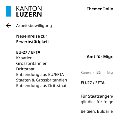
Bildung und Fo
Themen
Onlin
Wissenschaft
Forschungsförde
Arbeitsbewilligung
Pilotprojekt
Erwachsenenb
Neueinreise zur
Umschulung, zwe
Erwerbstätigkeit
Grundkompetenze
EU-27 / EFTA
Erwachsene
Berufliche Gr
Amt für Migr
Kroatien
Grossbritannien
Fachperson B
Lehre, Berufsfac
Drittstaat
Allgemeinbil
Kanton
JSD
Migr
Entsendung aus EU/EFTA
Staaten & Grossbritannien
Schulen und 
Hochschule F
Bildung & Be
EU-27 / EFTA
Entsendung aus Drittstaat
Fremdsprache
Studium, Hochsc
Berufsabschl
Für Staatsangehö
Information
Campus Hor
Mittelschulen
gilt dies für fol
Berufslehre (
Pädagogische
Gymnasium, Hand
Belgien, Bulgarie
Informatikmitte