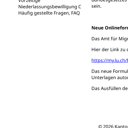
Vorzeitige
Berufsmaturi
und Vollzeitsch
sein.
Niederlassungsbewilligung C
Häufig gestellte Fragen, FAQ
Berufsbildung
Obligatorische
Fach- & Wirt
Neue Onlinefor
Schulpflicht, S
Psychomotorik, 
Gymnasien & 
Das Amt für Migr
Kantonale S
Stipendien un
Gesundheits
Hier der Link zu
Sonderschul
Studienbeihilfe
https://my.lu.ch
Heilpädagogi
Stipendien U
Universität
Das neue Formul
Fachstelle St
Technische Hoch
Unterlagen auto
Hochschulbildung
Finanzielle 
Hochschule Luze
Das Ausfüllen d
(Dachorganisati
swissunivers
Vorschule
Kindergarten, Ki
© 2026 Kanto
Kinderbetre