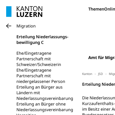
Bildung und Fo
Themen
Onlin
Wissenschaft
Forschungsförde
Migration
Pilotprojekt
Erwachsenenb
Erteilung Niederlassungs-
Umschulung, zwe
bewilligung C
Grundkompetenze
Ehe/Eingetragene
Erwachsene
Berufliche Gr
Amt für Migr
Partnerschaft mit
Schweizer/Schweizerin
Fachperson B
Lehre, Berufsfac
Ehe/Eingetragene
Allgemeinbil
Kanton
JSD
Migr
Partnerschaft mit
niedergelassener Person
Schulen und 
Hochschule F
Bildung & Be
Erteilung Niede
Erteilung an Bürger aus
Fremdsprache
Studium, Hochsc
Berufsabschl
Ländern mit
Die Niederlassun
Niederlassungsvereinbarung
Information
Campus Hor
Mittelschulen
Kurzaufenthalts-
Erteilung an Bürger ohne
Berufslehre (
im Besitz einer 
Niederlassungsvereinbarung
Pädagogische
Gymnasium, Hand
Bundesgesetzes ü
Informatikmitte