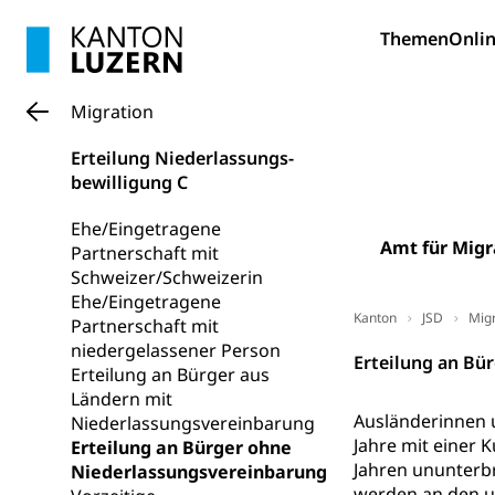
Bildung und Fo
Themen
Onlin
Wissenschaft
Forschungsförde
Migration
Pilotprojekt
Erwachsenenb
Erteilung Niederlassungs-
Umschulung, zwe
bewilligung C
Grundkompetenze
Ehe/Eingetragene
Erwachsene
Berufliche Gr
Amt für Migr
Partnerschaft mit
Schweizer/Schweizerin
Fachperson B
Lehre, Berufsfac
Ehe/Eingetragene
Allgemeinbil
Kanton
JSD
Migr
Partnerschaft mit
niedergelassener Person
Schulen und 
Hochschule F
Bildung & Be
Erteilung an Bü
Erteilung an Bürger aus
Fremdsprache
Studium, Hochsc
Berufsabschl
Ländern mit
Ausländerinnen 
Niederlassungsvereinbarung
Information
Campus Hor
Mittelschulen
Jahre mit einer 
Erteilung an Bürger ohne
Berufslehre (
Jahren ununterbr
Niederlassungsvereinbarung
Pädagogische
Gymnasium, Hand
werden an den un
Informatikmitte