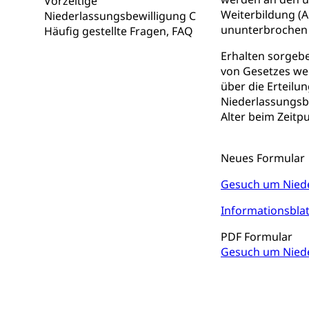
Vorzeitige
Berufsmaturi
und Vollzeitsch
Weiterbildung (
Niederlassungsbewilligung C
ununterbrochen i
Häufig gestellte Fragen, FAQ
Berufsbildung
Obligatorische
Erhalten sorgebe
Fach- & Wirt
Schulpflicht, S
von Gesetzes weg
Psychomotorik, 
über die Erteilun
Gymnasien & 
Niederlassungsbe
Kantonale S
Stipendien un
Gesundheits
Alter beim Zeitp
Sonderschul
Studienbeihilfe
Heilpädagogi
Neues Formular
Stipendien U
Universität
Gesuch um Niede
Fachstelle St
Technische Hoch
Hochschulbildung
Finanzielle 
Informationsblat
Hochschule Luze
(Dachorganisati
PDF Formular
Gesuch um Niede
swissunivers
Vorschule
Kindergarten, Ki
Kinderbetre