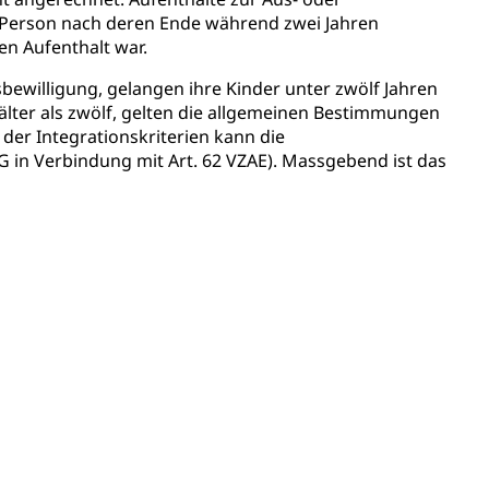
e Person nach deren Ende während zwei Jahren
en Aufenthalt war.
assegrafik.ch)
bewilligung, gelangen ihre Kinder unter zwölf Jahren
tonsschulen
esschule, Schulergänzende Betreuung, Logopädie,
älter als zwölf, gelten die allgemeinen Bestimmungen
ulen
 der Integrationskriterien kann die
ienbearatung
Fachklasse Grafik
IG in Verbindung mit Art. 62 VZAE). Massgebend ist das
t
Kindergarten & Basisstufe
Förderangebote
lschule
FMS und Vollzeitschulen mit BM
ldienste
Betreuungsangebote
Schulliste
usbildung Pflege HF oder Studium Pflege FH
ldung
itäre Ausbildung, akademische Ausbildung,
t, Weiterbildung, Forschung, Entwicklung, Dienstleistungen,
en Hochschule Luzern hslu
e Luzern, PH Luzern, UniLU, swissuniversities
gesmutter, Freiwilliges Kindergarten Jahr
erung
Kindergarten & Basisstufe