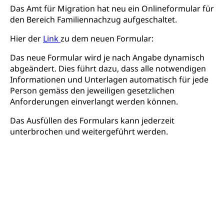
Studienberatung, Beratung und Unterstützung,
Das Amt für Migration hat neu ein Onlineformular für
Berufsabschluss für Erwachsene
den Bereich Familiennachzug aufgeschaltet.
Erwachsenenmatura
Berufliche Grundbildung
Hier der
Link
zu dem neuen Formular:
Bildungsgutscheine Grundkompetenzen
Lehre, Berufsfachschule, Lehrbetrieb, Lehrvertrag,
Das neue Formular wird je nach Angabe dynamisch
Berufsberatung, Qualifikationsverfahren,
Bildung & Berufsabschluss für Erwachsene
abgeändert. Dies führt dazu, dass alle notwendigen
Berufswahl & Berufsberatung, Schnupperlehre und
Informationen und Unterlagen automatisch für jede
Lehrstellensuche, Berufsmaturität,
Fachperson Betreuung (verkürzte
Brückenangebote, Zugewanderte & Arbeitsmarkt,
Person gemäss den jeweiligen gesetzlichen
Grundbildung)
Fachstelle Berufsbildung
Anforderungen einverlangt werden können.
Fachperson Gesundheit (verkürzte
Schulen und Berufsbildungszentren
Das Ausfüllen des Formulars kann jederzeit
Hochschule Fachhochschule
Grundbildung)
unterbrochen und weitergeführt werden.
Integrationsvorlehre INVOL Zentralschweiz
Studium, Hochschulstudium, tertiäre Bildung
Allgemeinbildung für Erwachsene
Fremdsprachen in der Berufslehre –
Berufsberatung (berufsberatung.ch)
Campus Horw
Mittelschulen
MobiLingua
Grundkompetenzen (einfach-besser.ch)
Campus Horw (HSLU)
Gymnasium, Handelsmittelschule, Sekundarstufe II,
Informationen für Lernende und Gesetzliche
Kantonsschule, Fachmittelschule, Fachmatura,
Bildung & Berufsabschluss für Erwachsene
Fachstelle Hochschulbildung
Vertreter
Fachklasse Grafik Luzern, Berufsmatura,
Informatikmittelschule, Fachmittelschulzentrum
Lehre nach dem Gymnasium
Hochschulen
Informationen für zugewanderte Personen
FMS, Fachmittelschulen, Vollzeitschulen mit
Berufsmatura BM, Aufnahmebedingungen FMS und