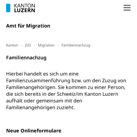
Luzern)
Na
Unterstützung der Wirtschaftsförderung
Pensionierung
Arbeitslosenentschädigung (WAS Luzern)
Luzern
Frühpensionierung, Altersrente, berufliche
Amt für Migration
Vorsorge, Altersvorsorge
Handelsregister Luzern
Dienststelle Steuern - Wissenswertes
AHV-Altersrente (WAS Luzern)
Kanton
JSD
Migration
Familiennachzug
Selbständige (WAS Luzern)
LUPK - Luzerner Pensionskasse
Bildung und Forschung
Familiennachzug
Altersvorsorge (gruezi.lu.ch)
Wissenschaftsförderung
Hierbei handelt es sich um eine
Familienzusammenführung bzw. um den Zuzug von
Forschungsförderung, Wissenschaftsmarketing,
Wissenschaft, Forschung, Entwicklung, Projekte
Familienangehörigen. Sie kommen zu einer Person,
die sich bereits in der Schweiz/im Kanton Luzern
Pilotprojekte Klima
Erwachsenenbildung und Weiterbildung
aufhält oder gemeinsam mit den
Familienangehörigen zuzieht.
Innovative Projekte Landwirtschaft und
Umschulung, zweiter Bildungsweg,
Nachdiplomstudium, Zusatzlehre, Höhere
Wald
Berufsbildung, Berufsmatura nach Lehre,
Projektförderung Universität Luzern unilu
Neuorientierung, Grundkompetenzen,
Neue Onlineformulare
Berufsberatung, Standortbestimmung,