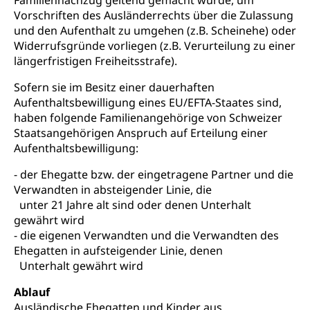
Familiennachzug geltend gemacht wurde, um
Berufsbildung / Mittelschulen (gruezi.lu.ch)
Obligatorische Schulzeit
Vorschriften des Ausländerrechts über die Zulassung
Höhere Bildung (hflu.ch)
Höhere Fachschule Luzern HFLU
Berufslehre (beruf.lu.ch)
und den Aufenthalt zu umgehen (z.B. Scheinehe) oder
Fachklasse Grafik (fachklassegrafik.ch)
Schulpflicht, Schulobligatorium, Primarschule,
Beratung & Unterstützung
Fachstelle Berufsbildung
Sekundarschule, Schulferien, Tagesschule,
Widerrufsgründe vorliegen (z.B. Verurteilung zu einer
Fach- & Wirtschafts-Mittelschulzentrum FMZ
Schulergänzende Betreuung, Logopädie,
längerfristigen Freiheitsstrafe).
Neuorientierung
BIZ Beratungs- und Informationszentrum
Psychomotorik, Schulpsychologie, Schulsozialarbeit,
Gymnasialbildung, Kantonsschulen
für Bildung und Beruf
Heilpädagogik und Sonderschulen
Sofern sie im Besitz einer dauerhaften
Gymnasien & Fachmittelschulen (beruf.lu.ch)
Aufenthaltsbewilligung eines EU/EFTA-Staates sind,
Berufsmaturität
Kantonale Sportcamps
Stipendien und Darlehen
haben folgende Familienangehörige von Schweizer
Studienwahl- und Studienbearatung
Zentrum für Brückenangebote
Staatsangehörigen Anspruch auf Erteilung einer
Primarschule
Studienbeihilfe, Stipendien, Ausbildungsdarlehen
Aufenthaltsbewilligung:
Fachklasse Grafik
Sekundarschule
Stipendien Universität Luzern unilu
Universität
Gesundheitsmittelschule
- der Ehegatte bzw. der eingetragene Partner und die
Schulpflicht
Verwandten in absteigender Linie, die
Finanzielle Unterstützung für Ausbildung
Technische Hochschule, Studium,
Informatikmittelschule
Hochschulstudium, Universitätsstudium,
unter 21 Jahre alt sind oder denen Unterhalt
Pflege HF oder Studium Pflege FH
Kindergarten & Basisstufe
universitäre Ausbildung, akademische Ausbildung,
Wirtschaftsmittelschule
gewährt wird
Fachstelle Stipendien (beruf.lu.ch)
Hochschulbildung, Hochschule, universitäre
Förderangebote
- die eigenen Verwandten und die Verwandten des
FMS und Vollzeitschulen mit BM
Hochschule, Bachelor, Master, Doktorat,
Ehegatten in aufsteigender Linie, denen
Studienbeiträge Höhere Berufsbildung
Sonderschulung
Weiterbildung, Forschung, Entwicklung,
Unterhalt gewährt wird
Dienstleistungen, Hochschule Luzern,
Finanzielle Unterstützung Pädagogische
Musikschulen
Fachhochschule Zentralschweiz, HSLU,
Hochschule PHLU
Ablauf
Pädagogische Hochschule Luzern, PH Luzern, UniLU,
Schulferien
Ausländische Ehegatten und Kinder aus
swissuniversities (Dachorganisation der Schweizer