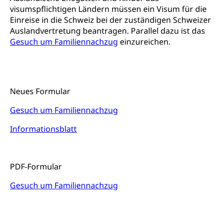
Stipendien Hochschule Luzern hslu
visumspflichtigen Ländern müssen ein Visum für die
Hochschulen)
Früherziehung
Einreise in die Schweiz bei der zuständigen Schweizer
Schuldienste
swissuniversities
Vorschule
Auslandvertretung beantragen. Parallel dazu ist das
Gesuch um Familiennachzug
einzureichen.
Betreuungsangebote
Universität Luzern
Kindergarten, Kinderkrippe, Krippe, Kinderhort,
Kindertagesstätte, Spielgruppe, Tagesmutter,
Schulliste
Fachstelle Hochschulbildung
Freiwilliges Kindergarten Jahr
Heilpädagogische Schulen
Kinderbetreuung
Neues Formular
Freiwilliger Schulsport
Freiwilliges Kindergarten Jahr
Gesundheit und Soziales
Gesuch um Familiennachzug
Frühe Sprachförderung
Informationsblatt
Konsumentenschutz
Kindergarten & Basisstufe
Konsumentenrechte, Produktsicherheit,
Frühe Förderung
Preisüberwachung, Preisüberwacher,
PDF-Formular
Konsumentenorganisation, parallele Einfuhr,
regionale Erschöpfung, nationale Erschöpfung,
Gesuch um Familiennachzug
internationale Erschöpfung, Preisabsprache, Kartell,
Cassis-deDijon-Prinzip
Lebensmittelkontrolle und
Krankenversicherung