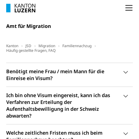
(gewaltpraevention.lu.ch)
Entlassung, Stellenverlust, Arbeitsmangel,
Na
Unterbeschäftigung, Arbeitslosenversicherung,
Arbeitsgericht
Arbeitslosenentschädigung
Schlichtungsbehörde Arbeit
Amt für Migration
Arbeitslosigkeit (gruezi.lu.ch)
Berufliche Selbständigkeit
Arbeitslosigkeit und Stellensuche (WAS
selbständig Erwerbender, Freiberufler
Kanton
JSD
Migration
Familiennachzug
Luzern)
Häufig gestellte Fragen, FAQ
Unterstützung der Wirtschaftsförderung
Pensionierung
Arbeitslosenentschädigung (WAS Luzern)
Luzern
Amt
Frühpensionierung, Altersrente, berufliche
für
Benötigt meine Frau / mein Mann für die
Vorsorge, Altersvorsorge
Handelsregister Luzern
Migration
Einreise ein Visum?
Dienststelle Steuern - Wissenswertes
AHV-Altersrente (WAS Luzern)
Selbständige (WAS Luzern)
Ich bin ohne Visum eingereist, kann ich das
LUPK - Luzerner Pensionskasse
Bildung und Forschung
Verfahren zur Erteilung der
Altersvorsorge (gruezi.lu.ch)
Aufenthaltsbewilligung in der Schweiz
Wissenschaftsförderung
abwarten?
Forschungsförderung, Wissenschaftsmarketing,
Wissenschaft, Forschung, Entwicklung, Projekte
Welche zeitlichen Fristen muss ich beim