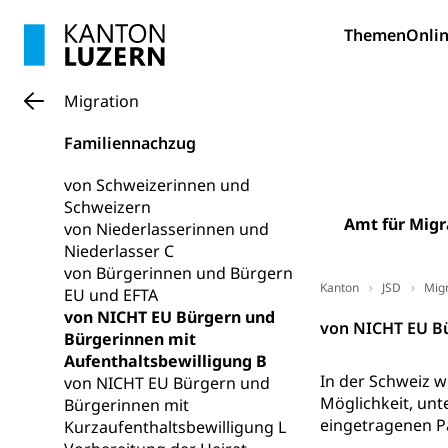
Bildung und Fo
Themen
Onlin
Wissenschaft
Forschungsförde
Migration
Pilotprojekt
Erwachsenenb
Familiennachzug
Umschulung, zwe
Grundkompetenze
von Schweizerinnen und
Schweizern
Erwachsene
Berufliche Gr
Amt für Migr
von Niederlasserinnen und
Niederlasser C
Fachperson B
Lehre, Berufsfac
von Bürgerinnen und Bürgern
Allgemeinbil
Kanton
JSD
Migr
EU und EFTA
von NICHT EU Bürgern und
Schulen und 
Hochschule F
Bildung & Be
von NICHT EU Bü
Bürgerinnen mit
Fremdsprache
Studium, Hochsc
Berufsabschl
Aufenthaltsbewilligung B
In der Schweiz w
von NICHT EU Bürgern und
Information
Campus Hor
Mittelschulen
Möglichkeit, unt
Bürgerinnen mit
Berufslehre (
eingetragenen Pa
Kurzaufenthaltsbewilligung L
Pädagogische
Gymnasium, Hand
Informatikmitte