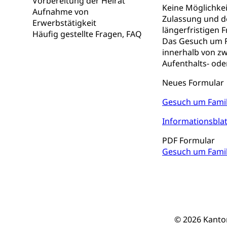
Vorbereitung der Heirat
Berufsmaturi
Keine Möglichkei
und Vollzeitsch
Aufnahme von
Zulassung und de
Erwerbstätigkeit
längerfristigen F
Berufsbildung
Obligatorische
Häufig gestellte Fragen, FAQ
Das Gesuch um F
Fach- & Wirt
Schulpflicht, S
innerhalb von zw
Psychomotorik, 
Aufenthalts- ode
Gymnasien & 
Kantonale S
Stipendien un
Neues Formular
Gesundheits
Sonderschul
Studienbeihilfe
Gesuch um Fami
Heilpädagogi
Stipendien U
Universität
Informationsblat
Fachstelle St
Technische Hoch
PDF Formular
Hochschulbildung
Gesuch um Fami
Finanzielle 
Hochschule Luze
(Dachorganisati
swissunivers
Vorschule
Kindergarten, Ki
© 2026 Kanto
Kinderbetre