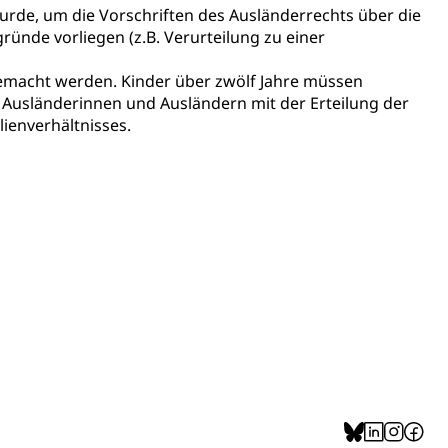
urde, um die Vorschriften des Ausländerrechts über die
ünde vorliegen (z.B. Verurteilung zu einer
assegrafik.ch)
emacht werden. Kinder über zwölf Jahre müssen
tonsschulen
esschule, Schulergänzende Betreuung, Logopädie,
 Ausländerinnen und Ausländern mit der Erteilung der
ulen
ienverhältnisses.
ienbearatung
Fachklasse Grafik
t
Kindergarten & Basisstufe
Förderangebote
lschule
FMS und Vollzeitschulen mit BM
ldienste
Betreuungsangebote
Schulliste
usbildung Pflege HF oder Studium Pflege FH
ldung
itäre Ausbildung, akademische Ausbildung,
t, Weiterbildung, Forschung, Entwicklung, Dienstleistungen,
en Hochschule Luzern hslu
e Luzern, PH Luzern, UniLU, swissuniversities
gesmutter, Freiwilliges Kindergarten Jahr
erung
Kindergarten & Basisstufe