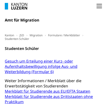
(gewaltpraevention.lu.ch)
Entlassung, Stellenverlust, Arbeitsmangel,
Na
Unterbeschäftigung, Arbeitslosenversicherung,
Arbeitsgericht
Arbeitslosenentschädigung
Schlichtungsbehörde Arbeit
Amt für Migration
Arbeitslosigkeit (gruezi.lu.ch)
Berufliche Selbständigkeit
Arbeitslosigkeit und Stellensuche (WAS
selbständig Erwerbender, Freiberufler
Kanton
JSD
Migration
Formulare / Merkblätter
Luzern)
Studenten Schüler
Unterstützung der Wirtschaftsförderung
Pensionierung
Arbeitslosenentschädigung (WAS Luzern)
Luzern
Studenten Schüler
Frühpensionierung, Altersrente, berufliche
Vorsorge, Altersvorsorge
Handelsregister Luzern
Gesuch um Erteilung einer Kurz- oder
Dienststelle Steuern - Wissenswertes
AHV-Altersrente (WAS Luzern)
Aufenthaltsbewilligung infolge Aus- und
Weiterbildung (Formular 6)
Selbständige (WAS Luzern)
LUPK - Luzerner Pensionskasse
Bildung und Forschung
Weiter Informationen / Merkblatt über die
Altersvorsorge (gruezi.lu.ch)
Erwerbstätigkeit von Studierenden
Wissenschaftsförderung
Merkblatt für Studierende aus EU/EFTA Staaten
Forschungsförderung, Wissenschaftsmarketing,
Merkblatt für Studierende aus Drittstaaten ohne
Wissenschaft, Forschung, Entwicklung, Projekte
Praktikum