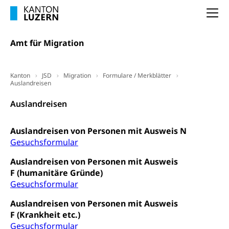
Schlichtungsbehörde Arbeit
Arbeitslosigkeit (gruezi.lu.ch)
Berufliche Selbständigkeit
Na
Arbeitslosigkeit und Stellensuche (WAS
selbständig Erwerbender, Freiberufler
Luzern)
Amt für Migration
Unterstützung der Wirtschaftsförderung
Pensionierung
Arbeitslosenentschädigung (WAS Luzern)
Luzern
Frühpensionierung, Altersrente, berufliche
Kanton
JSD
Migration
Formulare / Merkblätter
Vorsorge, Altersvorsorge
Handelsregister Luzern
Auslandreisen
Dienststelle Steuern - Wissenswertes
AHV-Altersrente (WAS Luzern)
Auslandreisen
Selbständige (WAS Luzern)
LUPK - Luzerner Pensionskasse
Bildung und Forschung
Auslandreisen von Personen mit Ausweis N
Altersvorsorge (gruezi.lu.ch)
Gesuchsformular
Wissenschaftsförderung
Auslandreisen von Personen mit Ausweis
Forschungsförderung, Wissenschaftsmarketing,
F (humanitäre Gründe)
Wissenschaft, Forschung, Entwicklung, Projekte
Gesuchsformular
Pilotprojekte Klima
Erwachsenenbildung und Weiterbildung
Auslandreisen von Personen mit Ausweis
Innovative Projekte Landwirtschaft und
F (Krankheit etc.)
Umschulung, zweiter Bildungsweg,
Nachdiplomstudium, Zusatzlehre, Höhere
Wald
Gesuchsformular