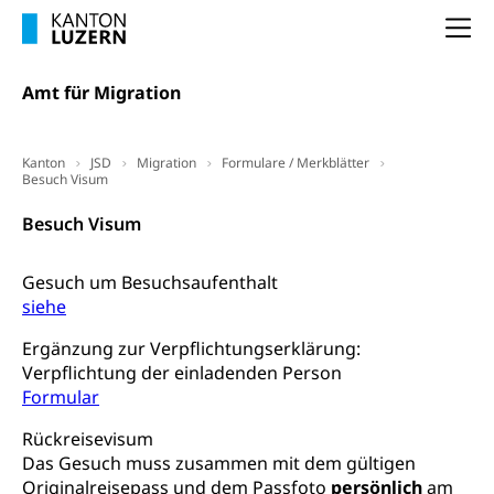
(gewaltpraevention.lu.ch)
Entlassung, Stellenverlust, Arbeitsmangel,
Na
Unterbeschäftigung, Arbeitslosenversicherung,
Arbeitsgericht
Arbeitslosenentschädigung
Schlichtungsbehörde Arbeit
Amt für Migration
Arbeitslosigkeit (gruezi.lu.ch)
Berufliche Selbständigkeit
Arbeitslosigkeit und Stellensuche (WAS
selbständig Erwerbender, Freiberufler
Kanton
JSD
Migration
Formulare / Merkblätter
Luzern)
Besuch Visum
Unterstützung der Wirtschaftsförderung
Pensionierung
Arbeitslosenentschädigung (WAS Luzern)
Luzern
Besuch Visum
Frühpensionierung, Altersrente, berufliche
Vorsorge, Altersvorsorge
Handelsregister Luzern
Gesuch um Besuchsaufenthalt
Dienststelle Steuern - Wissenswertes
AHV-Altersrente (WAS Luzern)
siehe
Selbständige (WAS Luzern)
LUPK - Luzerner Pensionskasse
Ergänzung zur Verpflichtungserklärung:
Bildung und Forschung
Verpflichtung der einladenden Person
Altersvorsorge (gruezi.lu.ch)
Formular
Wissenschaftsförderung
Rückreisevisum
Forschungsförderung, Wissenschaftsmarketing,
Das Gesuch muss zusammen mit dem gültigen
Wissenschaft, Forschung, Entwicklung, Projekte
Originalreisepass und dem Passfoto
persönlich
am