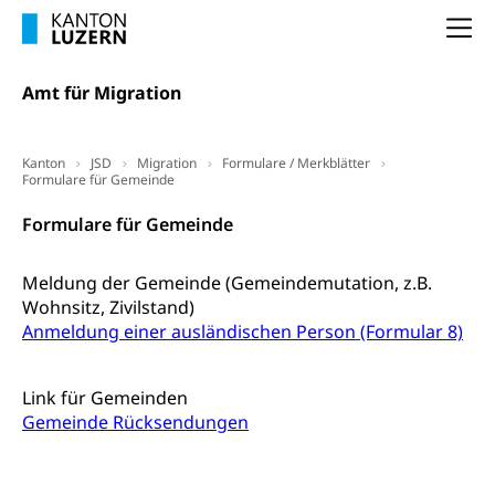
(gewaltpraevention.lu.ch)
Entlassung, Stellenverlust, Arbeitsmangel,
Na
Unterbeschäftigung, Arbeitslosenversicherung,
Arbeitsgericht
Arbeitslosenentschädigung
Schlichtungsbehörde Arbeit
Amt für Migration
Arbeitslosigkeit (gruezi.lu.ch)
Berufliche Selbständigkeit
Arbeitslosigkeit und Stellensuche (WAS
selbständig Erwerbender, Freiberufler
Kanton
JSD
Migration
Formulare / Merkblätter
Luzern)
Formulare für Gemeinde
Unterstützung der Wirtschaftsförderung
Pensionierung
Arbeitslosenentschädigung (WAS Luzern)
Luzern
Formulare für Gemeinde
Frühpensionierung, Altersrente, berufliche
Vorsorge, Altersvorsorge
Handelsregister Luzern
Meldung der Gemeinde (Gemeindemutation, z.B.
Dienststelle Steuern - Wissenswertes
AHV-Altersrente (WAS Luzern)
Wohnsitz, Zivilstand)
Anmeldung einer ausländischen Person (Formular 8)
Selbständige (WAS Luzern)
LUPK - Luzerner Pensionskasse
Bildung und Forschung
Altersvorsorge (gruezi.lu.ch)
Link für Gemeinden
Wissenschaftsförderung
Gemeinde Rücksendungen
Forschungsförderung, Wissenschaftsmarketing,
Wissenschaft, Forschung, Entwicklung, Projekte