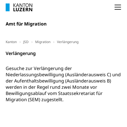
(gewaltpraevention.lu.ch)
Entlassung, Stellenverlust, Arbeitsmangel,
Na
Unterbeschäftigung, Arbeitslosenversicherung,
Arbeitsgericht
Arbeitslosenentschädigung
Schlichtungsbehörde Arbeit
Amt für Migration
Arbeitslosigkeit (gruezi.lu.ch)
Berufliche Selbständigkeit
Arbeitslosigkeit und Stellensuche (WAS
selbständig Erwerbender, Freiberufler
Kanton
JSD
Migration
Verlängerung
Luzern)
Unterstützung der Wirtschaftsförderung
Pensionierung
Verlängerung
Arbeitslosenentschädigung (WAS Luzern)
Luzern
Frühpensionierung, Altersrente, berufliche
Vorsorge, Altersvorsorge
Handelsregister Luzern
Gesuche zur Verlängerung der
Niederlassungsbewilligung (Ausländerausweis C) und
Dienststelle Steuern - Wissenswertes
AHV-Altersrente (WAS Luzern)
der Aufenthaltsbewilligung (Ausländerausweis B)
Selbständige (WAS Luzern)
werden in der Regel rund zwei Monate vor
LUPK - Luzerner Pensionskasse
Bildung und Forschung
Bewilligungsablauf vom Staatssekretariat für
Altersvorsorge (gruezi.lu.ch)
Migration (SEM) zugestellt.
Wissenschaftsförderung
Forschungsförderung, Wissenschaftsmarketing,
Wissenschaft, Forschung, Entwicklung, Projekte