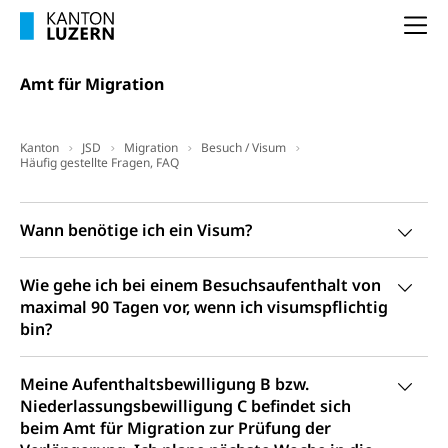
(gewaltpraevention.lu.ch)
Entlassung, Stellenverlust, Arbeitsmangel,
Na
Unterbeschäftigung, Arbeitslosenversicherung,
Arbeitsgericht
Arbeitslosenentschädigung
Schlichtungsbehörde Arbeit
Amt für Migration
Arbeitslosigkeit (gruezi.lu.ch)
Berufliche Selbständigkeit
Arbeitslosigkeit und Stellensuche (WAS
selbständig Erwerbender, Freiberufler
Kanton
JSD
Migration
Besuch / Visum
Luzern)
Häufig gestellte Fragen, FAQ
Unterstützung der Wirtschaftsförderung
Pensionierung
Arbeitslosenentschädigung (WAS Luzern)
Luzern
Amt
Frühpensionierung, Altersrente, berufliche
für
Wann benötige ich ein Visum?
Vorsorge, Altersvorsorge
Handelsregister Luzern
Migration
Dienststelle Steuern - Wissenswertes
AHV-Altersrente (WAS Luzern)
Wie gehe ich bei einem Besuchsaufenthalt von
Selbständige (WAS Luzern)
maximal 90 Tagen vor, wenn ich visumspflichtig
LUPK - Luzerner Pensionskasse
Bildung und Forschung
bin?
Altersvorsorge (gruezi.lu.ch)
Wissenschaftsförderung
Meine Aufenthaltsbewilligung B bzw.
Forschungsförderung, Wissenschaftsmarketing,
Niederlassungsbewilligung C befindet sich
Wissenschaft, Forschung, Entwicklung, Projekte
beim Amt für Migration zur Prüfung der