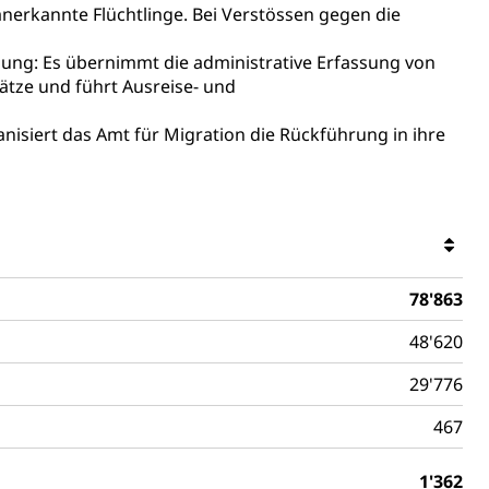
sicherung (WAS Luzern)
gigkeit, Suchtkrankheit, Drogenabhängige,
anerkannte Flüchtlinge. Bei Verstössen gegen die
bung: Es übernimmt die administrative Erfassung von
tze und führt Ausreise- und
ientendossier
siert das Amt für Migration die Rückführung in ihre
Pensionskasse, erste Säule, zweite Säule, dritte Säule,
rung
S Luzern)
AHV-Beiträge (WAS Luzern)
AHV-Altersrente (WAS Luzern)
Behinderung, Erwerbsunfähigkeit, Behinderte
78'863
48'620
29'776
467
1'362