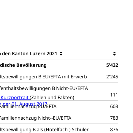
innenschifffahrt, Seeschifffahrt, Flussschifffahrt
(Strassenverkehrsamt)
stwagenverkehr, Schwerverkehr, leistungsabhängige Schwerverkehr
r
rieb und Unterhalt LU, OW, NW, ZG)
Strassenverkehrsam
 den Kanton Luzern 2021
ndische Bevölkerung
5'432
altsbewilligungen B EU/EFTA mit Erwerb
2'245
he, Partnerschaft, Tod, Zivilstandsamt, Zivilstandsregiste
ufenthaltsbewilligungen B Nicht-EU/EFTA
esen
111
 Kurzportrait
(Zahlen und Fakten)
ptiveltern, Adoptionsvermittlung, Adoptionsverfahren, elterliche G
per 01. August 2017
Familiennachzug EU/EFTA
603
willigungen
Familiennachzug Nicht--EU/EFTA
783
ewilligung, Aufenthalt, Niederlassung, Wohnsitz
ltsbewilligung B als (Hotelfach-) Schüler
876