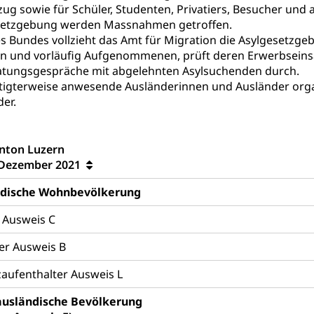
Gesellschaft (Dienststelle)
Opferhilfe
Arbeitslosenver
eit, Drogensucht, Medikamentenabhängigkeit, Arzneimittelabhän
ug sowie für Schüler, Studenten, Privatiers, Besucher und 
 Betäubungsmittel, Suchtmittel, Psychopharmaka
setzgebung werden Massnahmen getroffen.
sicherung (WAS Luzern)
Soziale Sicherheit
s Bundes vollzieht das Amt für Migration die Asylgesetzge
ucht Region Luzern
Drogen (Polizei)
Sucht
ersorgung
n und vorläufig Aufgenommenen, prüft deren Erwerbseinsä
rgung, Spital, Pflegeinitiative, Ambulant vor stationär, AVOS, Pat
tungsgespräche mit abgelehnten Asylsuchenden durch.
igterweise anwesende Ausländerinnen und Ausländer organi
versorgung
er.
alidenrente, Witwenrente, Sozialversicherung, Vorsorgeeinrichtung, 
ädigung, Ergänzungsleistungen, Altersvorsorge, Todesfallversiche
nton Luzern
 Dezember 2021
tschädigung (WAS Luzern)
AHV-Hinterlassenenrente (WA
stelle AHV/IV
Ergänzungsleistungen (EL) (WAS Luzern)
ndische Wohnbevölkerung
ng, körperliche Behinderung, geistige Behinderung, psychische 
n (WAS Luzern)
 Ausweis C
 Sport
Menschen mit Behinderungen
er Ausweis B
en
aufenthalter Ausweis L
ibliotheken
ausländische Bevölkerung
rchiv, Landesbibliothek