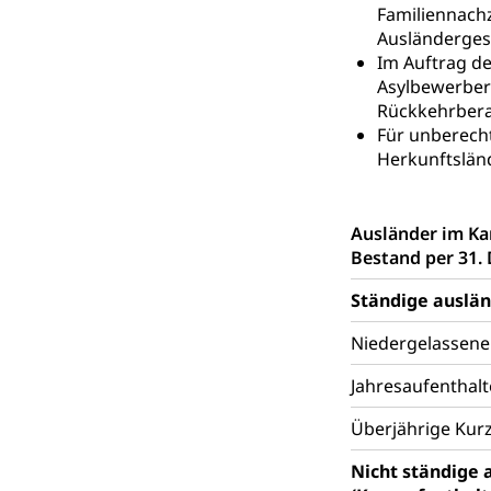
Soziales und 
Drogenabhängigk
Familiennachz
Drogensüchtige,
Ausländerge
Invalidenver
Im Auftrag de
Fachstelle S
Gesundheitsv
Asylbewerber
Gesundheitsverso
Rückkehrbera
Für unberecht
Gesundheits
AHV / IV
Herkunftsländ
Altersrente, Inv
Hilflosenentsch
Ausländer im Ka
Bestand per 31.
Hilfslosenen
Behinderung
Informations
Ständige auslä
Körperbehinderu
IV-Leistunge
Niedergelassene
Inklusion im
Jahresaufenthalt
Kultur und Medi
Überjährige Kurz
Archive und B
Nicht ständige 
Bücher, Bundesa