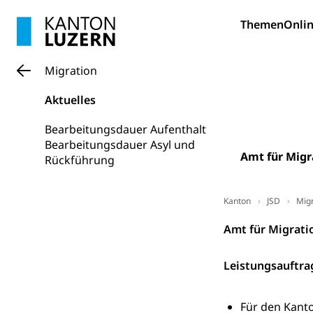
Konsumentenrech
Erschöpfung, nat
Themen
Onlin
Lebensmittel
Krankenversi
Migration
Unfallversicheru
Aktuelles
Krankenversi
Lebensmittels
Obligatorisc
sichere Lebensmi
Bearbeitungsdauer Aufenthalt
Bearbeitungsdauer Asyl und
Amt für Migr
Trinkwasser
Prävention
Rückführung
Gesundheitsvors
Sekundärprävent
Kanton
JSD
Migr
Darmkrebsvo
Soziale Sicher
Amt für Migrati
Suchtpräven
Sozialversicheru
Invalidenversich
Leistungsauftra
Kranken- und 
Sucht und Dr
Für den Kanto