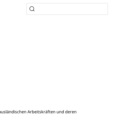
mentenorganisation, parallele Einfuhr, regionale
artell, Cassis-deDijon-Prinzip
ung, Krankenkasse
)
allversicherung
eit
ion, Tabakprävention, Primärprävention,
ndheitsförderung
Prävention (Polizei)
icherung, Krankenversicherung, Unfallversicherung,
(WAS Luzern)
Existenzsicherung - Sozialhilfe
 ausländischen Arbeitskräften und deren