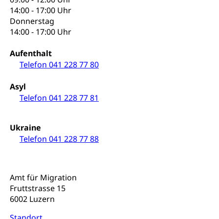
Schuldienste
swissuniversities
Vorschule
14:00 - 17:00 Uhr
Betreuungsangebote
Universität Luzern
Kindergarten, Kinderkrippe, Krippe, Kinderhort,
Donnerstag
Kindertagesstätte, Spielgruppe, Tagesmutter,
14:00 - 17:00 Uhr
Schulliste
Fachstelle Hochschulbildung
Freiwilliges Kindergarten Jahr
Heilpädagogische Schulen
Aufenthalt
Kinderbetreuung
Telefon 041 228 77 80
Freiwilliger Schulsport
Freiwilliges Kindergarten Jahr
Gesundheit und Soziales
Asyl
Frühe Sprachförderung
Telefon 041 228 77 81
Konsumentenschutz
Kindergarten & Basisstufe
Konsumentenrechte, Produktsicherheit,
Frühe Förderung
Ukraine
Preisüberwachung, Preisüberwacher,
Telefon 041 228 77 88
Konsumentenorganisation, parallele Einfuhr,
regionale Erschöpfung, nationale Erschöpfung,
internationale Erschöpfung, Preisabsprache, Kartell,
Cassis-deDijon-Prinzip
Amt für Migration
Lebensmittelkontrolle und
Krankenversicherung
Fruttstrasse 15
Verbraucherschutz
6002 Luzern
Unfallversicherung, Berufsunfallversicherung,
Krankheit, Unfall, Prämienverbilligung,
Standort